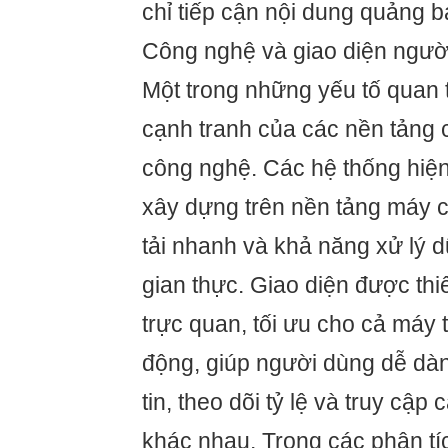
chỉ tiếp cận nội dung quảng b
Công nghệ và giao diện ngườ
Một trong những yếu tố quan 
cạnh tranh của các nền tảng 
công nghệ. Các hệ thống hiệ
xây dựng trên nền tảng máy c
tải nhanh và khả năng xử lý dữ
gian thực. Giao diện được thi
trực quan, tối ưu cho cả máy tí
động, giúp người dùng dễ dàn
tin, theo dõi tỷ lệ và truy cập 
khác nhau. Trong các phân tí