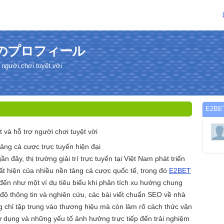
んのプロフィール
 người chơi tuyệt vời
E2B
và hỗ trợ người chơi tuyệt vời
ảng cá cược trực tuyến hiện đại
 đây, thị trường giải trí trực tuyến tại Việt Nam phát triển
t hiện của nhiều nền tảng cá cược quốc tế, trong đó
E2BET
ến như một ví dụ tiêu biểu khi phân tích xu hướng chung
độ thông tin và nghiên cứu, các bài viết chuẩn SEO về nhà
g chỉ tập trung vào thương hiệu mà còn làm rõ cách thức vận
 dụng và những yếu tố ảnh hưởng trực tiếp đến trải nghiệm