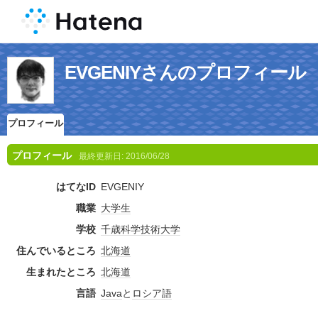
EVGENIYさんのプロフィール
プロフィール
プロフィール
最終更新日:
2016/06/28
はてなID
EVGENIY
職業
大学生
学校
千歳科学技術大学
住んでいるところ
北海道
生まれたところ
北海道
言語
Java
と
ロシア語