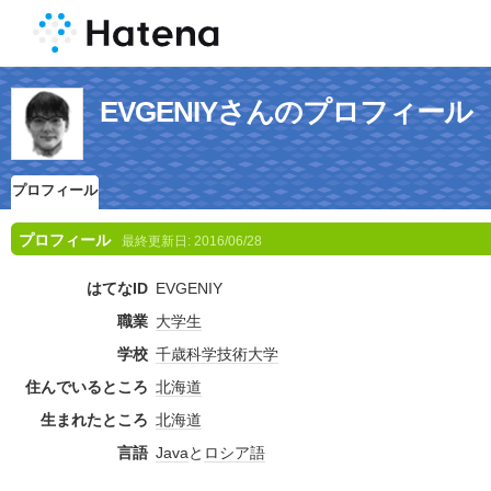
EVGENIYさんのプロフィール
プロフィール
プロフィール
最終更新日:
2016/06/28
はてなID
EVGENIY
職業
大学生
学校
千歳科学技術大学
住んでいるところ
北海道
生まれたところ
北海道
言語
Java
と
ロシア語