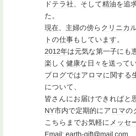
ド
テラ
社、そして
精油
を追
た。
現在
、
主婦
の傍ら
クリニカ
ト
の
仕事
もしてい
ます
。
2012年
は元気な第一子にも
楽しく
健康
な日々を送って
ブログ
ではア
ロマ
に関する
について、
皆さんにお届けできればと
NY
市内で定期的にア
ロマ
の
こちらまでお気軽に
メッセ
Email:
earth
-
gift
@mail.com