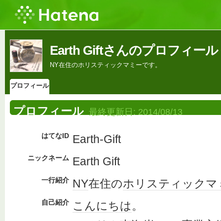
Earth Giftさんのプロフィール
NY在住のホリスティックマミーです。
プロフィール
プロフィール
最終更新日:
2014/08/13
はてなID
Earth-Gift
ニックネーム
Earth Gift
一行紹介
NY
在住の
ホリ
スティック
マ
自己紹介
こんにちは
。