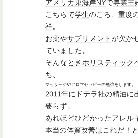
アメリカ
東海岸
NY
で
専業主
こちらで
学生
のころ、重度
祥
。
お薬や
サプリメント
が欠か
ていました。
そんな
とき
ホリスティック
ち、
マッサージ
や
アロマセラピー
の
勉強
を
しま
す。
2011年
にド
テラ
社の
精油
に
要らず。
あれほどひどかった
アレル
本当の
体質改善
はこれだ！