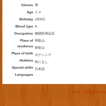
Género
男
Age
２４
Birthday
3月8日
Blood type
A
Occupation
格闘技用品店
Place of
和歌山
residence
和歌山
Place of birth
ボクシング
Hobbies
特になし
Special skills
日本語
Languages
Inicio
-
Condiciones de 