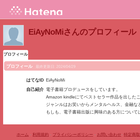
EiAyNoMiさんのプロフィール
プロフィール
プロフィール
最終更新日:
2024/04/29
はてなID
EiAyNoMi
自己紹介
電子書籍プロデュースをしています。
Amazon kindleにてベストセラー作品を出し
ジャンルはお笑いからメンタルヘルス、金融な
もしも、電子書籍出版に興味のある方について
ホーム
-
利用規約
-
プライバシーポリシー
-
お問い合わせ
-
特定商取