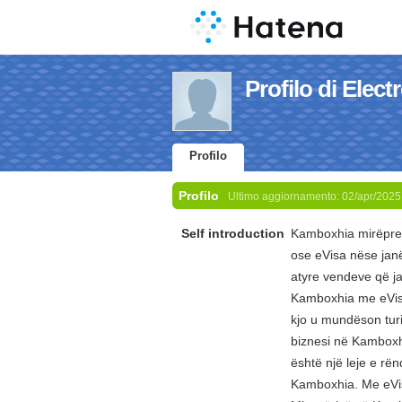
Profilo di Elec
Profilo
Profilo
Ultimo aggiornamento:
02/apr/2025
Self introduction
Kamboxhia mirëpret 
ose eVisa nëse janë
atyre vendeve që jan
Kamboxhia me eVisa
kjo u mundëson turi
biznesi në Kamboxhi
është një leje e rë
Kamboxhia. Me eVis