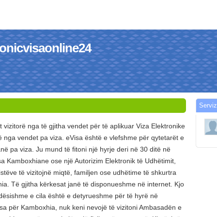
tronicvisaonline24
Serviz
vizitorë nga të gjitha vendet për të aplikuar Viza Elektronike
 nga vendet pa viza. eVisa është e vlefshme për qytetarët e
ë pa viza. Ju mund të fitoni një hyrje deri në 30 ditë në
 Kamboxhiane ose një Autorizim Elektronik të Udhëtimit,
stëve të vizitojnë miqtë, familjen ose udhëtime të shkurtra
a. Të gjitha kërkesat janë të disponueshme në internet. Kjo
ndësishme e cila është e detyrueshme për të hyrë në
a për Kamboxhia, nuk keni nevojë të vizitoni Ambasadën e