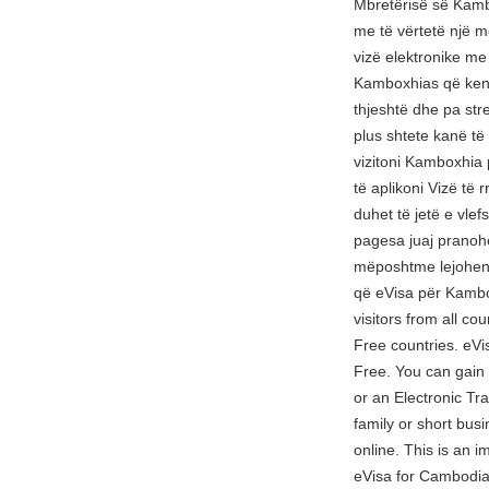
Mbretërisë së Kambo
me të vërtetë një m
vizë elektronike me 
Kamboxhias që keni
thjeshtë dhe pa str
plus shtete kanë të
vizitoni Kamboxhia
të aplikoni Vizë të
duhet të jetë e vl
pagesa juaj pranohe
mëposhtme lejohen 
që eVisa për Kambo
visitors from all co
Free countries. eVis
Free. You can gain
or an Electronic Trav
family or short bus
online. This is an 
eVisa for Cambodia