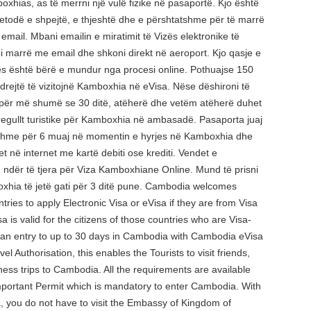
xhias, as të merrni një vulë fizike në pasaportë. Kjo është
etodë e shpejtë, e thjeshtë dhe e përshtatshme për të marrë
email. Mbani emailin e miratimit të Vizës elektronike të
 marrë me email dhe shkoni direkt në aeroport. Kjo qasje e
es është bërë e mundur nga procesi online. Pothuajse 150
 drejtë të vizitojnë Kamboxhia në eVisa. Nëse dëshironi të
 për më shumë se 30 ditë, atëherë dhe vetëm atëherë duhet
 rregullt turistike për Kamboxhia në ambasadë. Pasaporta juaj
efshme për 6 muaj në momentin e hyrjes në Kamboxhia dhe
t në internet me kartë debiti ose krediti. Vendet e
ndër të tjera për Viza Kamboxhiane Online. Mund të prisni
xhia të jetë gati për 3 ditë pune. Cambodia welcomes
untries to apply Electronic Visa or eVisa if they are from Visa
a is valid for the citizens of those countries who are Visa-
 an entry to up to 30 days in Cambodia with Cambodia eVisa
el Authorisation, this enables the Tourists to visit friends,
iness trips to Cambodia. All the requirements are available
important Permit which is mandatory to enter Cambodia. With
, you do not have to visit the Embassy of Kingdom of