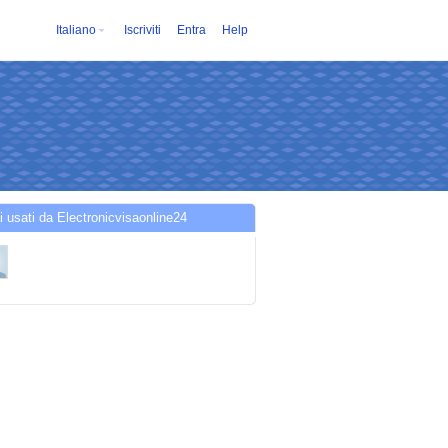
Italiano
Iscriviti
Entra
Help
i usati da Electronicvisaonline24