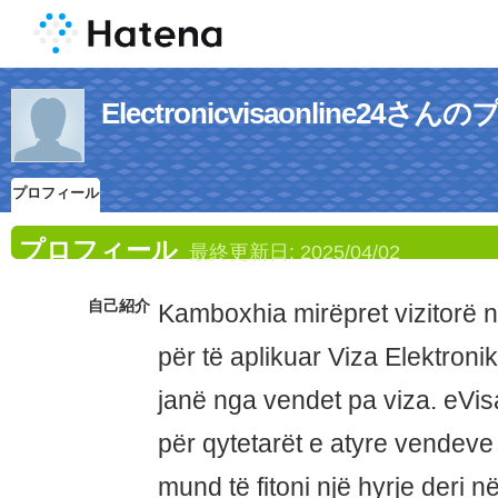
Electronicvisaonline24
プロフィール
プロフィール
最終更新日:
2025/04/02
自己紹介
Kamboxhia mirëpret vizitorë n
për të aplikuar Viza Elektron
janë nga vendet pa viza. eVi
për qytetarët e atyre vendeve
mund të fitoni një hyrje deri n