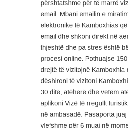
përshtatshme për të marrë vi
email. Mbani emailin e miratim
elektronike të Kamboxhias që
email dhe shkoni direkt në aer
thjeshtë dhe pa stres është 
procesi online. Pothuajse 150
drejtë të vizitojnë Kamboxhia
dëshironi të vizitoni Kambox
30 ditë, atëherë dhe vetëm at
aplikoni Vizë të rregullt turis
në ambasadë. Pasaporta juaj d
vlefshme për 6 muaj në momen