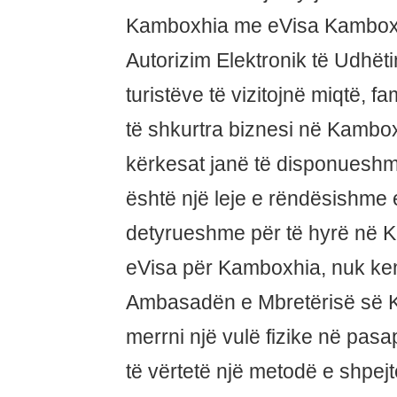
Kamboxhia me eVisa Kamboxh
Autorizim Elektronik të Udhët
turistëve të vizitojnë miqtë, f
të shkurtra biznesi në Kambox
kërkesat janë të disponueshme
është një leje e rëndësishme e
detyrueshme për të hyrë në 
eVisa për Kamboxhia, nuk keni
Ambasadën e Mbretërisë së K
merrni një vulë fizike në pasa
të vërtetë një metodë e shpejt