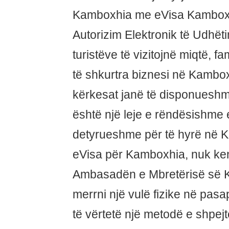
Kamboxhia me eVisa Kamboxh
Autorizim Elektronik të Udhët
turistëve të vizitojnë miqtë, f
të shkurtra biznesi në Kambox
kërkesat janë të disponueshme
është një leje e rëndësishme e
detyrueshme për të hyrë në 
eVisa për Kamboxhia, nuk keni
Ambasadën e Mbretërisë së K
merrni një vulë fizike në pasa
të vërtetë një metodë e shpejt