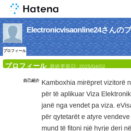
Electronicvisaonline24
プロフィール
プロフィール
最終更新日:
2025/04/02
自己紹介
Kamboxhia mirëpret vizitorë n
për të aplikuar Viza Elektron
janë nga vendet pa viza. eVi
për qytetarët e atyre vendeve
mund të fitoni një hyrje deri n