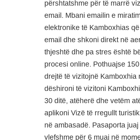
përshtatshme për të marrë vi
email. Mbani emailin e miratim
elektronike të Kamboxhias që
email dhe shkoni direkt në aer
thjeshtë dhe pa stres është 
procesi online. Pothuajse 150
drejtë të vizitojnë Kamboxhia
dëshironi të vizitoni Kambox
30 ditë, atëherë dhe vetëm at
aplikoni Vizë të rregullt turis
në ambasadë. Pasaporta juaj d
vlefshme për 6 muaj në momen