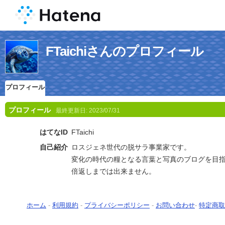
FTaichiさんのプロフィール
プロフィール
プロフィール
最終更新日:
2023/07/31
はてなID
FTaichi
自己紹介
ロスジェネ世代の脱サラ事業家です。
変化の時代の糧となる言葉と写真のブログを目
倍返しまでは出来ません。
ホーム
-
利用規約
-
プライバシーポリシー
-
お問い合わせ
-
特定商取