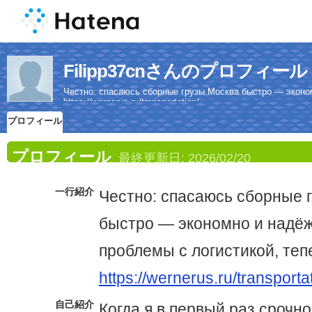
Filipp37cnさんのプロフィール
Честно: спасаюсь сборные грузы Москва быстро — эконо
https://wernerus.ru/transportation/
プロフィール
プロフィール
最終更新日:
2026/02/20
一行紹介
Честно: спасаюсь сборные 
быстро — экономно и надё
проблемы с логистикой, теп
https://wernerus.ru/transporta
自己紹介
Когда я в первый раз срочно