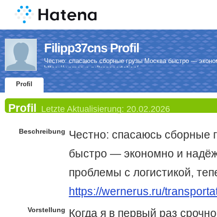
Filipp37cns Profil
Честно: спасаюсь сборные грузы Москва быстро — эконо
https://wernerus.ru/transportation/
Profil
Profil
Letzte Aktualisierung:
20.02.2026
Beschreibung
Честно: спасаюсь сборные 
быстро — экономно и надё
проблемы с логистикой, теп
https://wernerus.ru/transporta
Vorstellung
Когда я в первый раз срочно