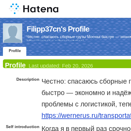
Filipp37cn's Profile
Честно: спасаюсь сборные грузы Москва быстро — эконо
https://wernerus.ru/transportation/
Profile
Profile
Last updated:
Feb 20, 2026
Description
Честно: спасаюсь сборные 
быстро — экономно и надё
проблемы с логистикой, теп
https://wernerus.ru/transporta
Self introduction
Когда я в первый раз срочно