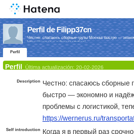
Perfil de Filipp37cn
Честно: спасаюсь сборные грузы Москва быстро — эконо
https://wernerus.ru/transportation/
Perfil
Perfil
Última actualización:
20-02-2026
Description
Честно: спасаюсь сборные 
быстро — экономно и надё
проблемы с логистикой, теп
https://wernerus.ru/transporta
Self introduction
Когда я в первый раз срочно