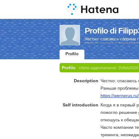
Profilo di Filip
Честно: спасаюсь сборные 
https://wernerus.ru/transportat
Profilo
Profilo
Ultimo aggiornamento:
20/feb/2026
Description
Честно: спасаюсь
Раньше проблемы с
https://wernerus.ru/
Self introduction
Когда я в первый 
помогло решение
отношусь к обеща
Часто компании тер
трекинга, неожида