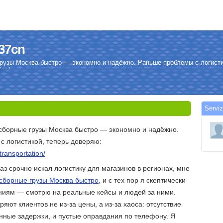
p37cn
грузы Москва быстро — экономно и надёжно. Раньше проблемы с логисти
ion/
Serviz
 сборные грузы Москва быстро — экономно и надёжно.
 логистикой, теперь доверяю:
transportation/
раз срочно искал логистику для магазинов в регионах, мне
сборные грузы Москва быстро
, и с тех пор я скептически
ниям — смотрю на реальные кейсы и людей за ними.
яют клиентов не из-за цены, а из-за хаоса: отсутствие
нные задержки, и пустые оправдания по телефону. Я