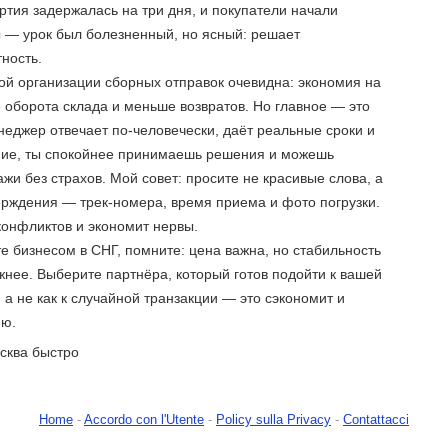
артия задержалась на три дня, и покупатели начали
ы — урок был болезненный, но ясный: решает
тность.
ой организации сборных отправок очевидна: экономия на
 оборота склада и меньше возвратов. Но главное — это
неджер отвечает по-человечески, даёт реальные сроки и
ие, ты спокойнее принимаешь решения и можешь
жи без страхов. Мой совет: просите не красивые слова, а
ерждения — трек-номера, время приема и фото погрузки.
конфликтов и экономит нервы.
е бизнесом в СНГ, помните: цена важна, но стабильность
жнее. Выберите партнёра, который готов подойти к вашей
, а не как к случайной транзакции — это сэкономит и
ию.
сква быстро
Home
-
Accordo con l'Utente
-
Policy sulla Privacy
-
Contattacci