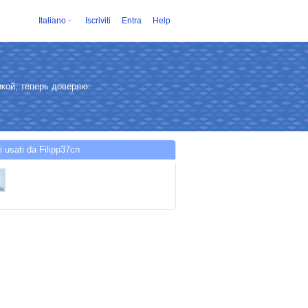
Italiano
Iscriviti
Entra
Help
кой, теперь доверяю:
i usati da Filipp37cn