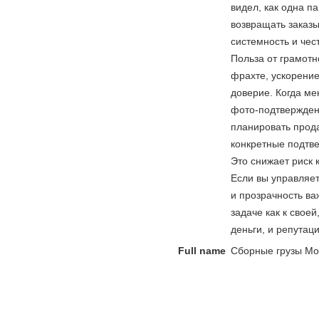
видел, как одна п
возвращать заказ
системность и чес
Польза от грамотн
фрахте, ускорение
доверие. Когда ме
фото-подтвержден
планировать прода
конкретные подтв
Это снижает риск 
Если вы управляет
и прозрачность ва
задаче как к своей
деньги, и репутац
Full name
Сборные грузы Мо