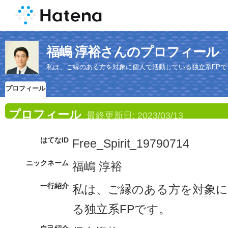
福嶋 淳裕さんのプロフィール
私は、ご縁のある方を対象に個人で活動している独立系FPで
プロフィール
プロフィール
最終更新日:
2023/03/13
はてなID
Free_Spirit_19790714
ニックネーム
福嶋 淳裕
一行紹介
私は、ご縁のある方を
対象
に
る
独立系
FP
です。