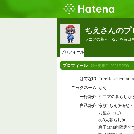
ちえさんのプ
シニアの暮らしなどを毎日
プロフィール
プロフィール
最終更新日:
2026/02/08
はてなID
Freelife-chiemama
ニックネーム
ちえ
一行紹介
シニアの暮らしな
自己紹介
家族: ちえ(60代)
お星さまに)
の3人暮らし💓
息子は知的障害で