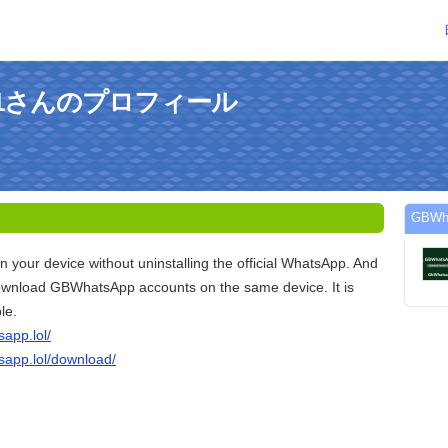
pps1さんのプロフィール
GBW
our device without uninstalling the official WhatsApp. And
wnload GBWhatsApp accounts on the same device. It is
le.
app.lol/
sapp.lol/download/