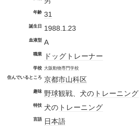
男
年齢
31
誕生日
1988.1.23
血液型
A
職業
ドッグ
トレーナー
学校
大阪
動物
専門学校
住んでいるところ
京都市
山科区
趣味
野球
観戦、犬の
トレーニング
特技
犬の
トレーニング
言語
日本語