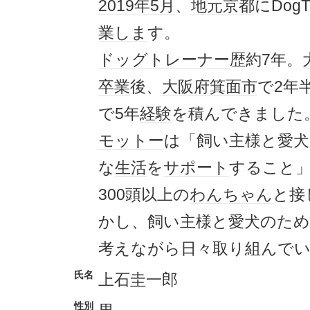
2019年
5月
、
地元
京都
にDogT
業
しま
す。
ドッグ
トレーナー
歴約7年。
卒業
後、
大阪府
箕面市
で2年
で5年
経験
を積んできました
モットー
は「飼い主様と愛犬
な
生活
を
サポート
すること
300頭以上の
わんちゃん
と接
かし、飼い主様と愛犬のた
考えながら日々取り組んで
氏名
上石圭一郎
性別