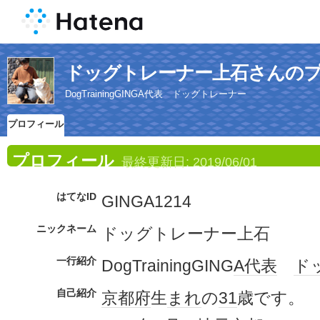
ドッグトレーナー上石さんの
DogTrainingGINGA代表 ドッグトレーナー
プロフィール
プロフィール
最終更新日:
2019/06/01
はてなID
GINGA1214
ニックネーム
ドッグトレーナー上石
一行紹介
DogTrainingGING
A代表
ド
自己紹介
京都府
生
まれ
の
31
歳です。