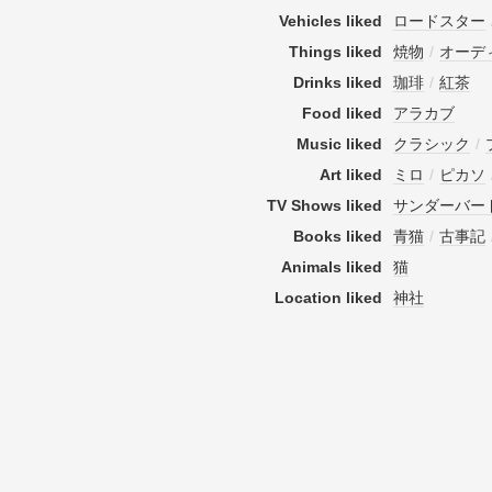
Vehicles liked
ロードスター
Things liked
焼物
/
オーデ
Drinks liked
珈琲
/
紅茶
Food liked
アラカブ
Music liked
クラシック
/
Art liked
ミロ
/
ピカソ
TV Shows liked
サンダーバー
Books liked
青猫
/
古事記
Animals liked
猫
Location liked
神社