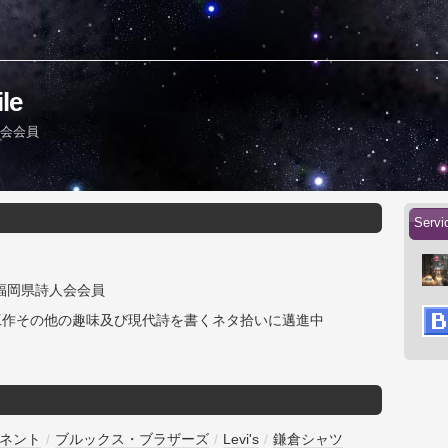
le
人会会員
Serv
 福岡県詩人会会員
工作その他の趣味及び現代詩を書くネタ拾いに邁進中
ネント
/
ブルックス・ブラザーズ
/
Levi's
/
鎌倉シャツ