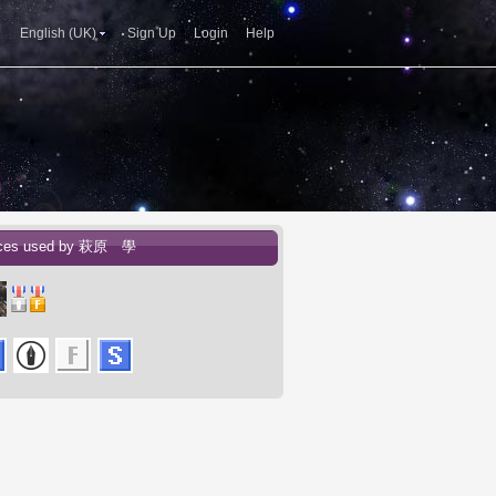
English (UK)
Sign Up
Login
Help
ices used by 萩原 學