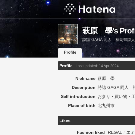
萩原 學's Profi
詩誌 GAGA 同人 福岡県詩
Profile
Profile
Last updated:
14 Apr 2024
Nickname
萩原 學
Description
詩誌 GAGA 同人
Self introduction
お参り・買い物・
Place of birth
北九州市
Likes
Fashion liked
REGAL
/
エミ