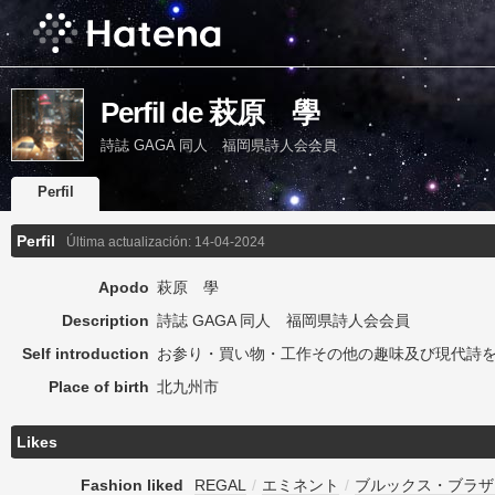
Perfil de 萩原 學
詩誌 GAGA 同人 福岡県詩人会会員
Perfil
Perfil
Última actualización:
14-04-2024
Apodo
萩原 學
Description
詩誌 GAGA 同人 福岡県詩人会会員
Self introduction
お参り・買い物・工作その他の趣味及び現代詩
Place of birth
北九州市
Likes
Fashion liked
REGAL
/
エミネント
/
ブルックス・ブラザ