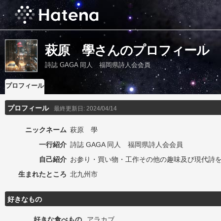
萩原 學さんのプロフィール
詩誌 GAGA 同人 福岡県詩人会会員
プロフィール
プロフィール
最終更新日:
2024/04/14
ニックネーム
萩原 學
一行紹介
詩誌 GAGA 同人 福岡県詩人会会員
自己紹介
お参り・買い物・工作その他の趣味及び現代詩
生まれたところ
北九州市
好きなもの
好きな食べもの
アラカブ