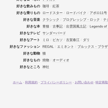
好きな飲みもの
珈琲
/
紅茶
好きな乗りもの
ロードスター
/
ロードバイク
/
アポロ11号
好きな音楽
クラシック
/
プログレッシブ・ロック
/
テ
好きな本
青猫
/
古事記
/
出雲国風土記
/
Legends of 
好きなテレビ
サンダーバード
好きなアート
ミロ
/
ピカソ
/
古賀春江
/
ダリ
好きなファッション
REGAL
/
エミネント
/
ブルックス・ブラザ
好きな動物
猫
好きなもの
焼物
/
オーディオ
好きなところ
神社
ホーム
-
利用規約
-
プライバシーポリシー
-
お問い合わせ
-
特定商取