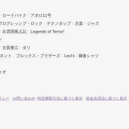
/
ロードバイク
/
アポロ11号
プログレッシブ・ロック
/
テクノポップ
/
古楽
/
ジャズ
/
出雲国風土記
/
Legends of Terror!
ド
/
古賀春江
/
ダリ
ネント
/
ブルックス・ブラザーズ
/
Levi's
/
鎌倉シャツ
ィオ
リシー
-
お問い合わせ
-
特定商取引法に基づく表示
-
資金決済法に基づく表示