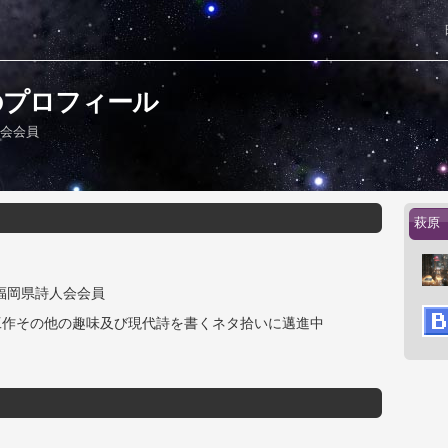
のプロフィール
人会会員
萩原
 福岡県詩人会会員
工作その他の趣味及び現代詩を書くネタ拾いに邁進中