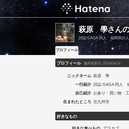
萩原 學さん
詩誌 GAGA 同人 福岡県詩
プロフィール
プロフィール
最終更新日:
2024/04/14
ニックネーム
萩原 學
一行紹介
詩誌 GAGA 同人
自己紹介
お参り・買い物・
生まれたところ
北九州市
好きなもの
好きな食べもの
アラカブ