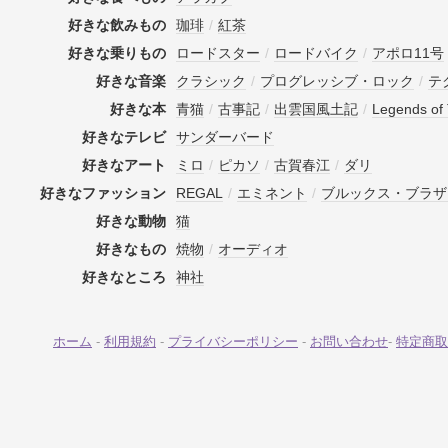
好きな飲みもの
珈琲
/
紅茶
好きな乗りもの
ロードスター
/
ロードバイク
/
アポロ11号
好きな音楽
クラシック
/
プログレッシブ・ロック
/
テ
好きな本
青猫
/
古事記
/
出雲国風土記
/
Legends of 
好きなテレビ
サンダーバード
好きなアート
ミロ
/
ピカソ
/
古賀春江
/
ダリ
好きなファッション
REGAL
/
エミネント
/
ブルックス・ブラザ
好きな動物
猫
好きなもの
焼物
/
オーディオ
好きなところ
神社
ホーム
-
利用規約
-
プライバシーポリシー
-
お問い合わせ
-
特定商取