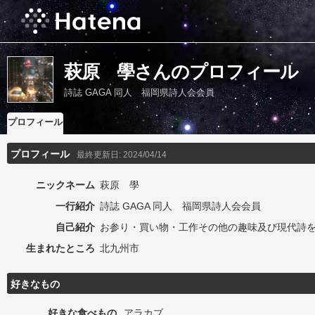
萩原 學さんのプロフィール
詩誌 GAGA 同人 福岡県詩人会会員
プロフィール
プロフィール
最終更新日:
2024/04/14
ニックネーム
萩原 學
一行紹介
詩誌 GAGA 同人 福岡県詩人会会員
自己紹介
お参り・買い物・工作その他の趣味及び現代詩
生まれたところ
北九州市
好きなもの
好きな食べもの
アラカブ