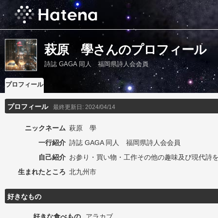
萩原 學さんのプロフィール
詩誌 GAGA 同人 福岡県詩人会会員
プロフィール
プロフィール
最終更新日:
2024/04/14
ニックネーム
萩原 學
一行紹介
詩誌 GAGA 同人 福岡県詩人会会員
自己紹介
お参り・買い物・工作その他の趣味及び現代詩
生まれたところ
北九州市
好きなもの
好きな食べもの
アラカブ