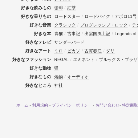
好きな飲みもの
珈琲
/
紅茶
好きな乗りもの
ロードスター
/
ロードバイク
/
アポロ11号
好きな音楽
クラシック
/
プログレッシブ・ロック
/
テ
好きな本
青猫
/
古事記
/
出雲国風土記
/
Legends of 
好きなテレビ
サンダーバード
好きなアート
ミロ
/
ピカソ
/
古賀春江
/
ダリ
好きなファッション
REGAL
/
エミネント
/
ブルックス・ブラザ
好きな動物
猫
好きなもの
焼物
/
オーディオ
好きなところ
神社
ホーム
-
利用規約
-
プライバシーポリシー
-
お問い合わせ
-
特定商取