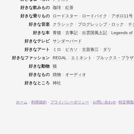
好きな飲みもの
珈琲
/
紅茶
好きな乗りもの
ロードスター
/
ロードバイク
/
アポロ11号
好きな音楽
クラシック
/
プログレッシブ・ロック
/
テ
好きな本
青猫
/
古事記
/
出雲国風土記
/
Legends of 
好きなテレビ
サンダーバード
好きなアート
ミロ
/
ピカソ
/
古賀春江
/
ダリ
好きなファッション
REGAL
/
エミネント
/
ブルックス・ブラザ
好きな動物
猫
好きなもの
焼物
/
オーディオ
好きなところ
神社
ホーム
-
利用規約
-
プライバシーポリシー
-
お問い合わせ
-
特定商取