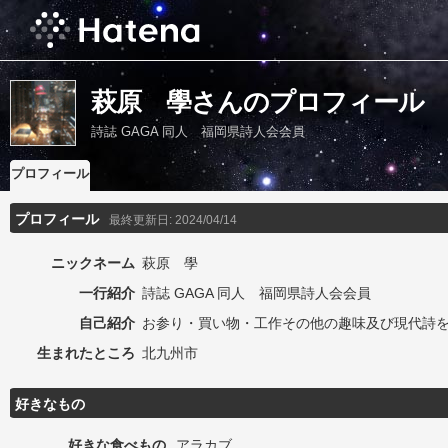
萩原 學さんのプロフィール
詩誌 GAGA 同人 福岡県詩人会会員
プロフィール
プロフィール
最終更新日:
2024/04/14
ニックネーム
萩原 學
一行紹介
詩誌 GAGA 同人 福岡県詩人会会員
自己紹介
お参り・買い物・工作その他の趣味及び現代詩
生まれたところ
北九州市
好きなもの
好きな食べもの
アラカブ