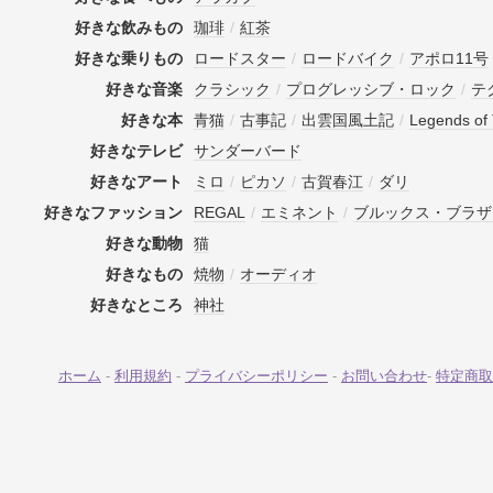
好きな飲みもの
珈琲
/
紅茶
好きな乗りもの
ロードスター
/
ロードバイク
/
アポロ11号
好きな音楽
クラシック
/
プログレッシブ・ロック
/
テ
好きな本
青猫
/
古事記
/
出雲国風土記
/
Legends of 
好きなテレビ
サンダーバード
好きなアート
ミロ
/
ピカソ
/
古賀春江
/
ダリ
好きなファッション
REGAL
/
エミネント
/
ブルックス・ブラザ
好きな動物
猫
好きなもの
焼物
/
オーディオ
好きなところ
神社
ホーム
-
利用規約
-
プライバシーポリシー
-
お問い合わせ
-
特定商取