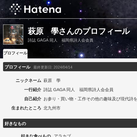
萩原 學さんのプロフィール
詩誌 GAGA 同人 福岡県詩人会会員
プロフィール
プロフィール
最終更新日:
2024/04/14
ニックネーム
萩原 學
一行紹介
詩誌 GAGA 同人 福岡県詩人会会員
自己紹介
お参り・買い物・工作その他の趣味及び現代詩
生まれたところ
北九州市
好きなもの
好きな食べもの
アラカブ