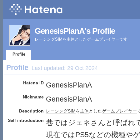
GenesisPlanA's Profile
レーシングSIMを主体としたゲームプレイヤーです
Profile
Profile
Last updated:
29 Oct 2024
Hatena ID
GenesisPlanA
Nickname
GenesisPlanA
Description
レーシング
SIM
を
主体
とした
ゲーム
プレイヤー
Self introduction
巷ではジェネさんと呼ばれ
現在ではPS5などの機種や