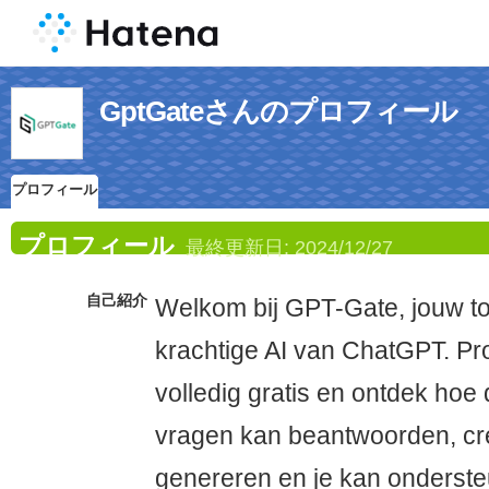
GptGateさんのプロフィール
プロフィール
プロフィール
最終更新日:
2024/12/27
自己紹介
Welkom bij GPT-Gate, jouw to
krachtige AI van ChatGPT. P
volledig gratis en ontdek hoe
vragen kan beantwoorden, cr
genereren en je kan onderste