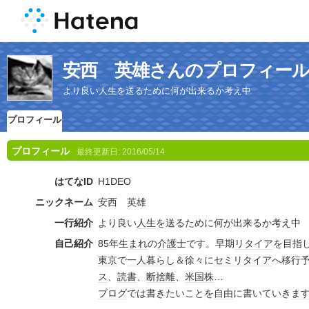
安西 英雄さんのプロフィー
より良い人生を送るために何が出来るか考え中
プロフィール
プロフィール
最終更新日:
2016/05/14
はてなID
H1DEO
ニックネーム
安西 英雄
一行紹介
より良い
人生
を送るために何が出来るか考え中
自己紹介
85年生
まれ
の
介護
士です。早期
リタイア
を目指
東京
で
一人暮らし
＆徐々に
セミリタイア
へ移行
ス
、
読書
、
断捨離
、
米国株
…
ブログ
では書きたいことを
自由
に書いていき
ま