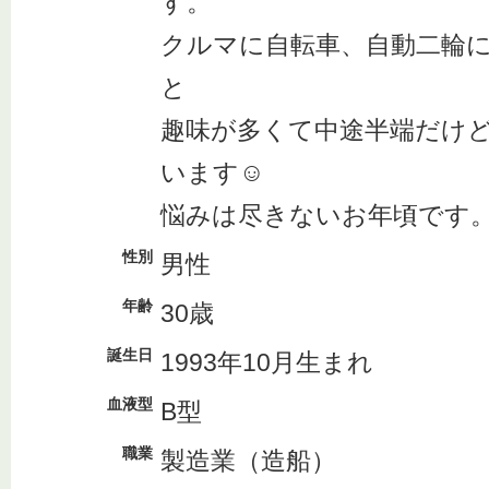
す。
クルマに自転車、自動二輪
と
趣味が多くて中途半端だけ
います☺️
悩みは尽きないお年頃です
性別
男性
年齢
30歳
誕生日
1993年10月生まれ
血液型
B型
職業
製造業（造船）