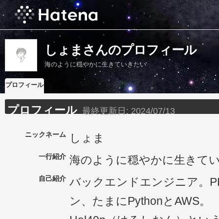
しょまさんのプロフィール
海のように穏やかに生きていきたい
プロフィール
プロフィール
最終更新日:
2024/07/13
ニックネーム
しょま
一行紹介
海のように穏やかに生きて
自己紹介
バックエンドエンジニア。PHP
ン、たまにPythonとAWS。