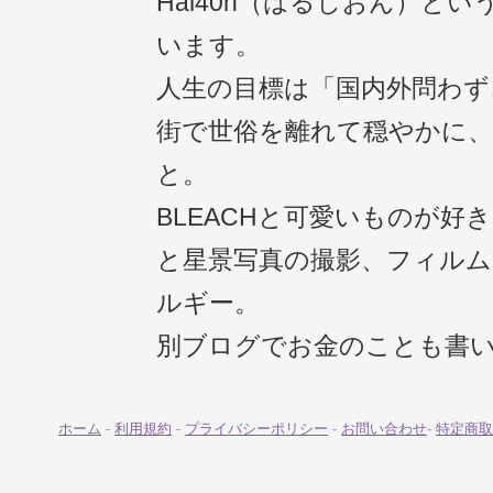
Hal40n（はるしおん）と
います。
人生の目標は「国内外問わず
街で世俗を離れて穏やかに
と。
BLEACHと可愛いものが好
と星景写真の撮影、フィル
ルギー。
別ブログでお金のことも書
ホーム
-
利用規約
-
プライバシーポリシー
-
お問い合わせ
-
特定商取