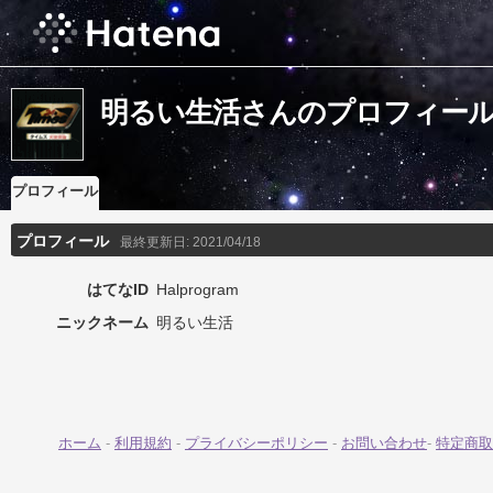
明るい生活さんのプロフィー
プロフィール
プロフィール
最終更新日:
2021/04/18
はてなID
Halprogram
ニックネーム
明るい生活
ホーム
-
利用規約
-
プライバシーポリシー
-
お問い合わせ
-
特定商取