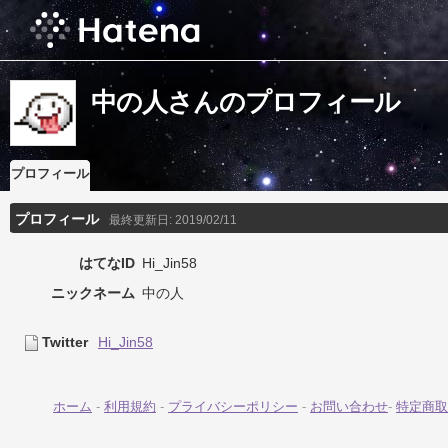
中の人さんのプロフィール
プロフィール
プロフィール
最終更新日:
2019/02/11
はてなID
Hi_Jin58
ニックネーム
中の人
Twitter
Hi_Jin58
ホーム
-
利用規約
-
プライバシーポリシー
-
お問い合わせ
-
特定商取