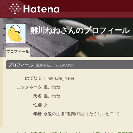
雛川ねねさんのプロフィール
プロフィール
プロフィール
最終更新日:
2019/03/24
はてなID
Hinakawa_Nene
ニックネーム
雛川ねね
氏名
雛川ねね
性別
女
年齢
永遠
の生後2週間(鶏なりたくない
ヒヨコ
)