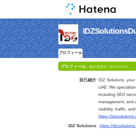
IDZSolutio
プロフィール
プロフィール
最終更新日:
2026/04/13
自己紹介
IDZ Solutions, your
UAE. We specialize i
including SEO serv
management, and we
visibility, traffic, a
https://idzsolutions
IDZ Solutions
https://idzsolution