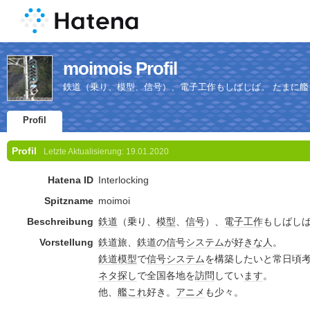
moimois Profil
鉄道（乗り、模型、信号）、電子工作もしばしば。 たまに艦
Profil
Profil
Letzte Aktualisierung:
19.01.2020
Hatena ID
Interlocking
Spitzname
moimoi
Beschreibung
鉄道
（乗り、
模型
、
信号
）、
電子工作
もしばしば
Vorstellung
鉄道
旅、
鉄道
の
信号
システム
が
好きな人
。
鉄道模型
で
信号
システム
を構築したいと常日頃
ネタ探し
で全国各地を
訪問
してい
ます
。
他、
艦これ
好き。
アニメ
も少々。