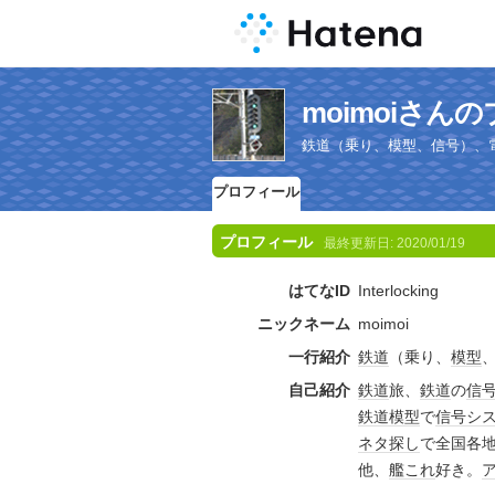
moimoiさん
鉄道（乗り、模型、信号）、
プロフィール
プロフィール
最終更新日:
2020/01/19
はてなID
Interlocking
ニックネーム
moimoi
一行紹介
鉄道
（乗り、
模型
自己紹介
鉄道
旅、
鉄道
の
信
鉄道模型
で
信号
シ
ネタ探し
で全国各
他、
艦これ
好き。