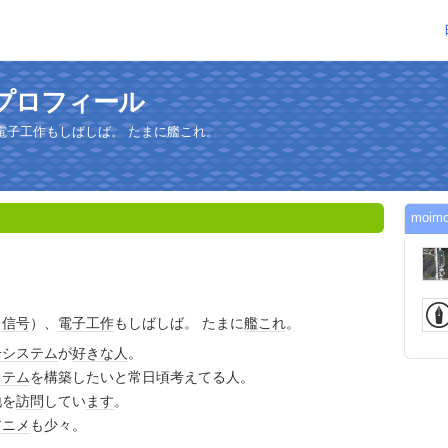
のプロフィール
電子工作もしばしば。 たまに艦これ。
moi
、
信号
）、
電子工作
もしばしば。 たまに
艦これ
。
号
システム
が
好きな人
。
ステム
を構築したいと常日頃考えてる人。
地を
訪問
してい
ます
。
アニメ
も少々。