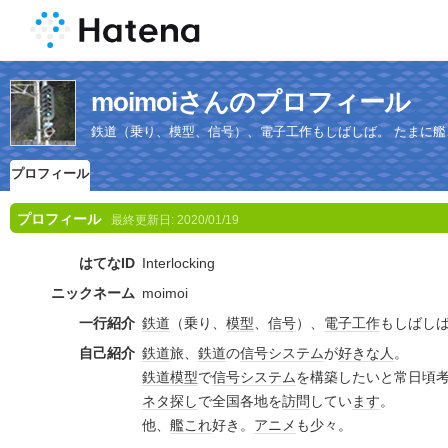
moimoiさんのプロフィール
鉄道（乗り、模型、信号）、電子工作もしばしば。 たまに艦
プロフィール
プロフィール
最終更新日:
2020/01/19
はてなID
Interlocking
ニックネーム
moimoi
一行紹介
鉄道
（乗り、
模型
、
信号
）、
電子工作
もしばしば
自己紹介
鉄道
旅、
鉄道
の
信号
システム
が
好きな人
。
鉄道模型
で
信号
システム
を構築したいと常日頃
ネタ探し
で全国各地を
訪問
してい
ます
。
他、
艦これ
好き。
アニメ
も少々。