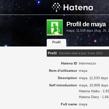
Profil de maya
maya, 11,533 days (Aug. 26, 
Profil
Profil
Dernière mise à jour:
3 nov. 2021
Hatena ID
Intermezzo
Nom d'utilisateur
maya
Description
maya
,
11
,533
days
Self introduction
maya
,
10
,
808
days
Hatena
Haiku
: 2,8
Hatena
Diary : 1,6
Full name
maya