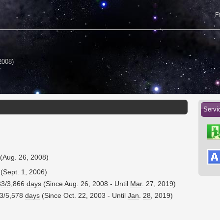
F
2008)
Servi
(Aug. 26, 2008)
(Sept. 1,
2006
)
3
3/3
,866
days
(Since Aug. 26, 2008 - Until
Mar
. 27, 2019)
63/5,578
days
(Since Oct. 22, 2003 - Until
Jan
.
28
, 2019)