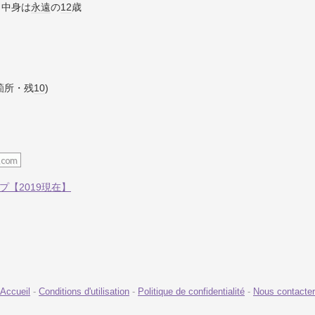
、中身は
永遠
の
12
歳
箇所・残
10
)
プ【2019現在】
Accueil
-
Conditions d'utilisation
-
Politique de confidentialité
-
Nous contacter