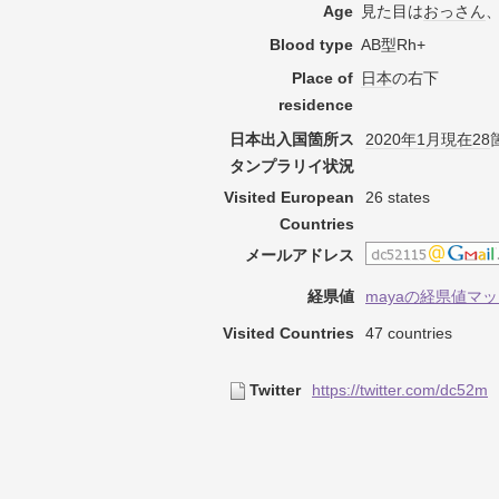
Age
見た目は
おっさん
Blood type
AB型Rh+
Place of
日本
の右下
residence
日本出入国箇所ス
2020年
1月
現在
28
タンプラリイ状況
Visited European
26 states
Countries
メールアドレス
経県値
mayaの経県値マッ
Visited Countries
47 countries
Twitter
https://twitter.com/dc52m