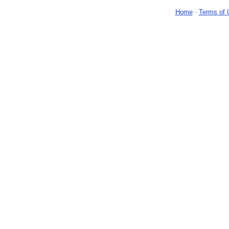
Home
-
Terms of 