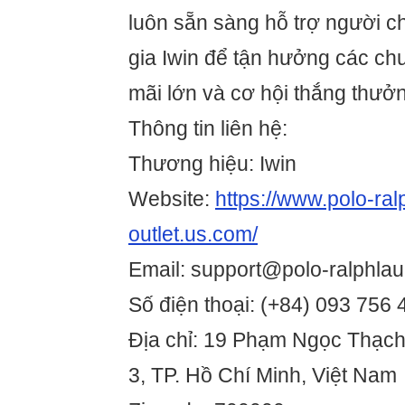
luôn sẵn sàng hỗ trợ người c
gia Iwin để tận hưởng các ch
mãi lớn và cơ hội thắng thưở
Thông tin liên hệ:
Thương hiệu: Iwin
Website:
https://www.polo-ral
outlet.us.com/
Email: support@polo-ralphlau
Số điện thoại: (+84) 093 756
Địa chỉ: 19 Phạm Ngọc Thạc
3, TP. Hồ Chí Minh, Việt Nam