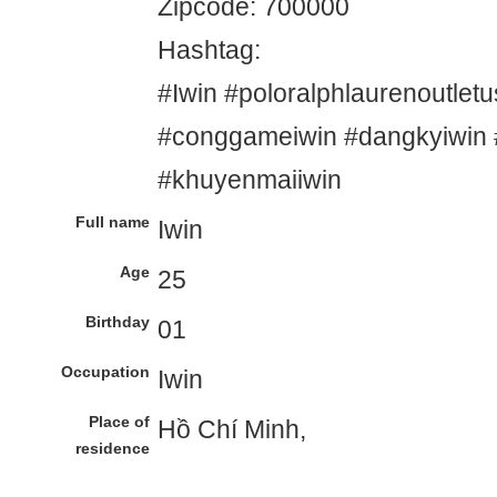
Zipcode: 700000
Hashtag:
#Iwin #poloralphlaurenoutlet
#conggameiwin #dangkyiwin
#khuyenmaiiwin
Full name
Iwin
Age
25
Birthday
01
Occupation
Iwin
Place of
Hồ Chí Minh,
residence