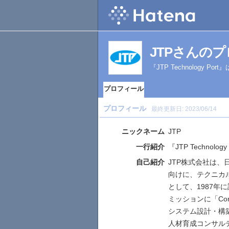
JTPさんの
『JTP Technology
プロフィール
プロフィール
最終更新日:
2023/06/14
ニックネーム
JTP
一行紹介
『JTP Techno
自己紹介
JTP株式会社は、
向けに、テクニカ
として、1987年
ミッションに「Conn
システム設計・構
人材育成コンサル