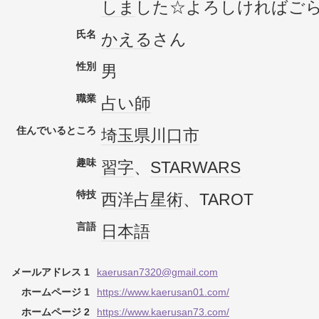
しま
した☆よろしければご
氏名
かえる
さん
性別
男
職業
占い師
住んでいるところ
埼玉県
川口市
趣味
習字
、
STARWARS
特技
西洋占星術
、TAROT
言語
日本語
メールアドレス 1
kaerusan7320@gmail.com
ホームページ 1
https://www.kaerusan01.com/
ホームページ 2
https://www.kaerusan73.com/