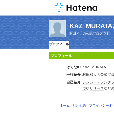
KAZ_MURA
村田和人の公式ブログです
プロフィール
プロフィール
はてなID
KAZ_MURATA
一行紹介
村田和人
の公式
ブ
自己紹介
シンガー・ソング
ヴ
や
リリース
など
ホーム
-
利用規約
-
プライバシーポ