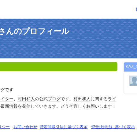
TAさんのプロフィール
KAZ
ログ
です
ライター
、
村田和人
の公式
ブログ
です。
村田和人
に関する
ライ
の最新
情報
を発信していきます。どうぞ宜しくお願いします！
リシー
-
お問い合わせ
-
特定商取引法に基づく表示
-
資金決済法に基づく表示