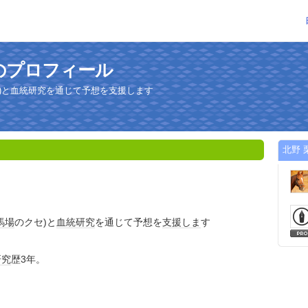
のプロフィール
)と血統研究を通じて予想を支援します
北野
馬場
のクセ)と
血統
研究
を通じて予想を
支援
しま
す
研究
歴3年。