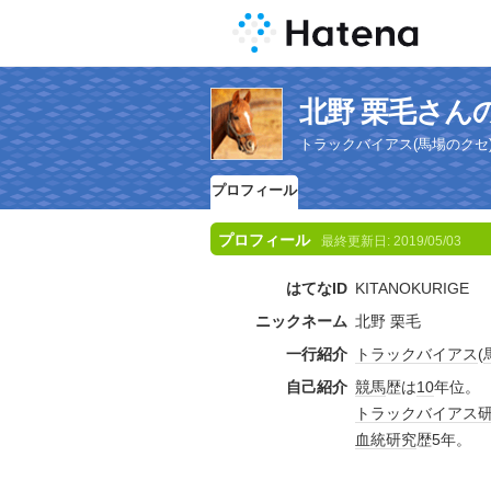
北野 栗毛さん
トラックバイアス(馬場のクセ
プロフィール
プロフィール
最終更新日:
2019/05/03
はてなID
KITANOKURIGE
ニックネーム
北野 栗毛
一行紹介
トラック
バイアス
(
自己紹介
競馬
歴は
10
年位。
トラック
バイアス
血統
研究
歴5年。