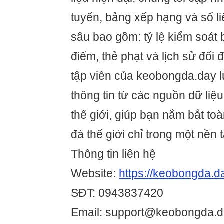
tuyến, bảng xếp hạng và số l
sâu bao gồm: tỷ lệ kiểm soát 
điểm, thẻ phạt và lịch sử đối 
tập viên của keobongda.day 
thông tin từ các nguồn dữ liệu
thế giới, giúp bạn nắm bắt to
đá thế giới chỉ trong một nền 
Thông tin liên hệ
Website:
https://keobongda.d
SĐT: 0943837420
Email: support@keobongda.