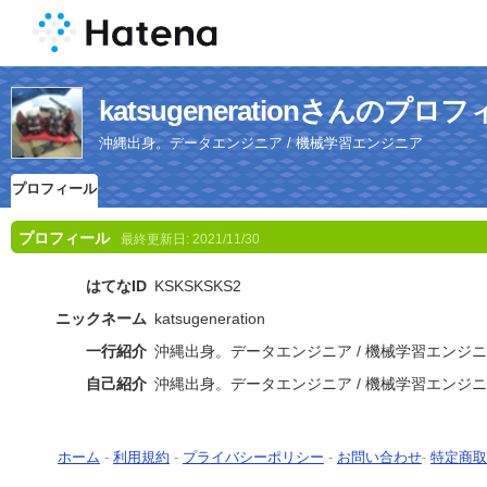
katsugenerationさんのプロ
沖縄出身。データエンジニア / 機械学習エンジニア
プロフィール
プロフィール
最終更新日:
2021/11/30
はてなID
KSKSKSKS2
ニックネーム
katsugeneration
一行紹介
沖縄出身。データエンジニア / 機械学習エンジ
自己紹介
沖縄出身。データエンジニア / 機械学習エンジ
ホーム
-
利用規約
-
プライバシーポリシー
-
お問い合わせ
-
特定商取