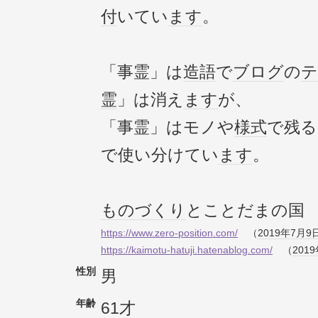
付
いてい
ます
。
「事霊」は
造語
で
ブログ
の
テ
霊
」は消え
ます
が、
「事霊」はモノや
様式
で残る
で使い分けてい
ます
。
ものづくり
とことだまの国
https://www.zero-position.com/
（
2019年
7月9
https://kaimotu-hatuji.hatenablog.com/
（
201
性別
男
年齢
61才