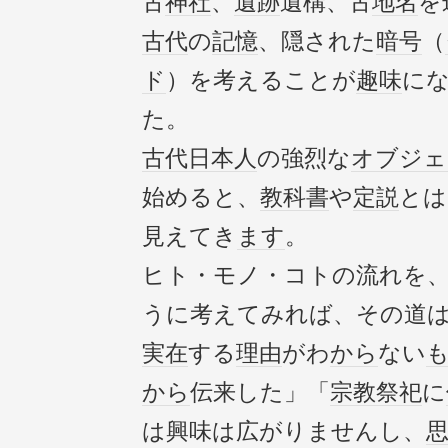
古
神社
、
遺跡
遺構、古
地名
を
古代
の
記憶
、隠された
暗号
（
ド
）を考えることが
趣味
に
た。
古代
日本人
の強烈な
オブジェ
始めると、
教科書
や
定説
とは
見えてき
ます
。
ヒト・モノ・コトの流れを
うに考えてみれば、その道
実在
する
理由
がわ
から
ない
から
伝来した」「
宗教
祭祀
に
は興味は広がりませんし、