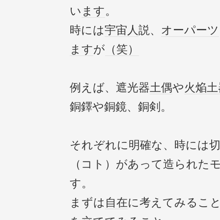
い
ます
。
時には
宇宙人
説、
オーパーツ
ます
が
（笑）
例えば、遮光器
土偶
や
火焔土
銅鐸や銅鏡、銅剣。
それぞれに明確な、時には
（コト）があって造られた
す。
まずは
自在
に考えてみるこ