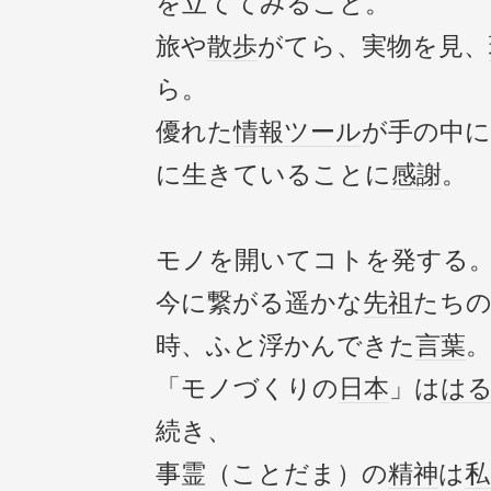
を立ててみること。
旅や
散歩
がてら、実物を見、
ら。
優れた
情報
ツール
が手の中
に生きていることに
感謝
。
モノを開いてコトを発する
今に繋がる遥かな
先祖
たち
時、ふと浮かんできた
言葉
。
「モノづくりの
日本
」は
は
続き、
事霊（ことだま）の
精神
は
私