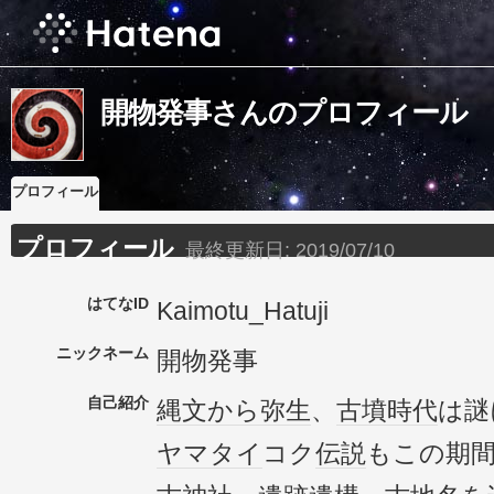
開物発事さんのプロフィール
プロフィール
プロフィール
最終更新日:
2019/07/10
はてなID
Kaimotu_Hatuji
ニックネーム
開物発事
自己紹介
縄文
から
弥生
、
古墳時代
は謎
ヤマタイ
コク
伝説
もこの期