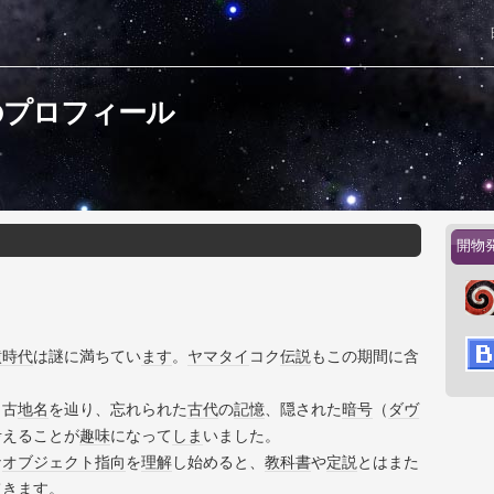
のプロフィール
開物
墳時代
は謎に満ちてい
ます
。
ヤマタイ
コク
伝説
もこの期間に含
、古
地名
を辿り、忘れられた
古代
の
記憶
、隠された
暗号
（
ダヴ
考えることが
趣味
になって
しま
いました。
な
オブジェクト指向
を
理解
し始めると、
教科書
や
定説
とはまた
てき
ます
。