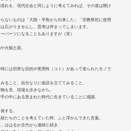
の流れを、
現代社会
と同じように考えてみれば、その道は開け
から
ない
もの
は「
大陸
・
半島
から
伝来した」「
宗教
祭祀
に
使用
味は広がりませんし、
思考
は停まって
しま
い
ます
。
オーパーツ
になることもあり
ます
が
（笑）
偶
や
火焔土器
。
。
、時には切実な
目的
や
実用
性（コト）があって造られたモノ
で
てみること、
自分
なりに仮説を立ててみること。
実物を見、
現場
を歩きながら。
が手の中にある恵
まれ
た
時代
に生きていることに
感謝
。
を発する。
先祖
たちのことを考えていた時、ふと浮かんできた
言葉
。
本
」は
はるか
古代
から
連綿と続き、