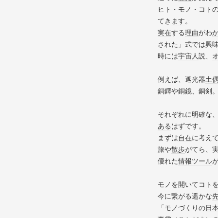
ヒト・モノ・コト
てき
ます
。
実在
する
理由
がわ
された」式では興
時には
宇宙人
説、
例えば、遮光器
土
銅鐸や銅鏡、銅剣
それぞれに明確な
ある
はずです。
まずは
自在
に考え
旅や
散歩
がてら、
優れた
情報
ツール
モノを開いてコト
今に繋がる遥かな
「モノづくりの
日