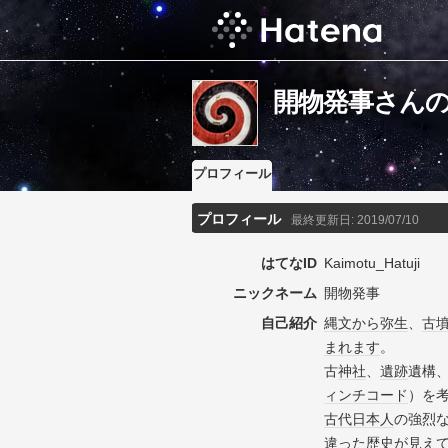
開物発事さん
プロフィール
プロフィール
最終更新日:
2019/07/10
はてなID
Kaimotu_Hatuji
ニックネーム
開物発事
自己紹介
縄文
から
弥生
、
古
まれ
ます
。
古
神社
、
遺跡
遺構
ィンチコード
）を
古代
日本人
の強烈
違った
歴史
が見え